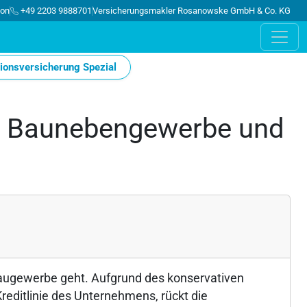
ion
+49 2203 9888701
Versicherungsmakler Rosanowske GmbH & Co. KG
onsversicherung Spezial
e, Baunebengewerbe und
augewerbe geht. Aufgrund des konservativen
editlinie des Unternehmens, rückt die