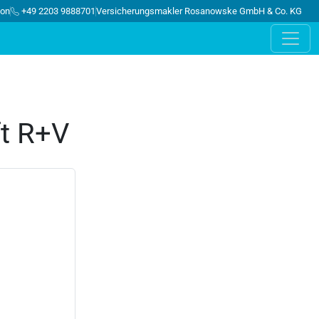
ion
+49 2203 9888701
Versicherungsmakler Rosanowske GmbH & Co. KG
ft R+V